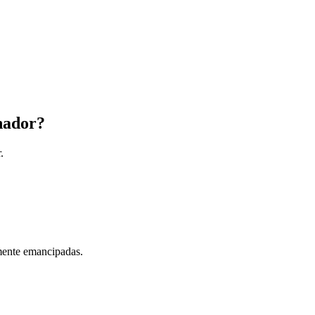
hador?
.
lmente emancipadas.