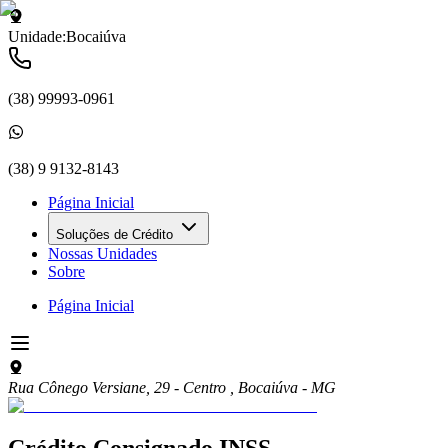
Unidade:
Bocaiúva
(38) 99993-0961
(38) 9 9132-8143
Página Inicial
Soluções de Crédito
Nossas Unidades
Sobre
Página Inicial
Rua Cônego Versiane, 29 - Centro
,
Bocaiúva
-
MG
Crédito Consignado
INSS