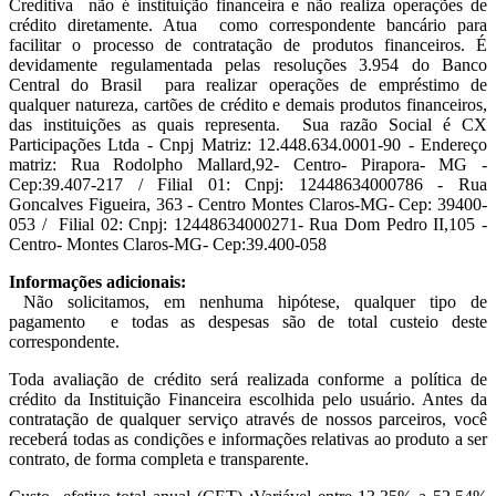
Creditiva não é instituição financeira e não realiza operações de
crédito diretamente. Atua como correspondente bancário para
facilitar o processo de contratação de produtos financeiros. É
devidamente regulamentada pelas resoluções 3.954 do Banco
Central do Brasil para realizar operações de empréstimo de
qualquer natureza, cartões de crédito e demais produtos financeiros,
das instituições as quais representa. Sua razão Social é CX
Participações Ltda - Cnpj Matriz: 12.448.634.0001-90 - Endereço
matriz: Rua Rodolpho Mallard,92- Centro- Pirapora- MG -
Cep:39.407-217 / Filial 01: Cnpj: 12448634000786 - Rua
Goncalves Figueira, 363 - Centro Montes Claros-MG- Cep: 39400-
053 / Filial 02: Cnpj: 12448634000271- Rua Dom Pedro II,105 -
Centro- Montes Claros-MG- Cep:39.400-058
Informações adicionais:
Não solicitamos, em nenhuma hipótese, qualquer tipo de
pagamento e todas as despesas são de total custeio deste
correspondente.
Toda avaliação de crédito será realizada conforme a política de
crédito da Instituição Financeira escolhida pelo usuário. Antes da
contratação de qualquer serviço através de nossos parceiros, você
receberá todas as condições e informações relativas ao produto a ser
contrato, de forma completa e transparente.