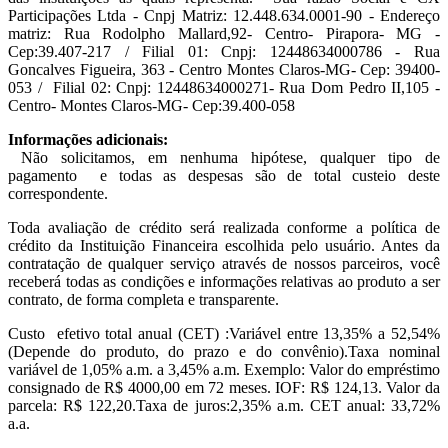
Participações Ltda - Cnpj Matriz: 12.448.634.0001-90 - Endereço
matriz: Rua Rodolpho Mallard,92- Centro- Pirapora- MG -
Cep:39.407-217 / Filial 01: Cnpj: 12448634000786 - Rua
Goncalves Figueira, 363 - Centro Montes Claros-MG- Cep: 39400-
053 / Filial 02: Cnpj: 12448634000271- Rua Dom Pedro II,105 -
Centro- Montes Claros-MG- Cep:39.400-058
Informações adicionais:
Não solicitamos, em nenhuma hipótese, qualquer tipo de
pagamento e todas as despesas são de total custeio deste
correspondente.
Toda avaliação de crédito será realizada conforme a política de
crédito da Instituição Financeira escolhida pelo usuário. Antes da
contratação de qualquer serviço através de nossos parceiros, você
receberá todas as condições e informações relativas ao produto a ser
contrato, de forma completa e transparente.
Custo efetivo total anual (CET) :Variável entre 13,35% a 52,54%
(Depende do produto, do prazo e do convênio).Taxa nominal
variável de 1,05% a.m. a 3,45% a.m. Exemplo: Valor do empréstimo
consignado de R$ 4000,00 em 72 meses. IOF: R$ 124,13. Valor da
parcela: R$ 122,20.Taxa de juros:2,35% a.m. CET anual: 33,72%
a.a.