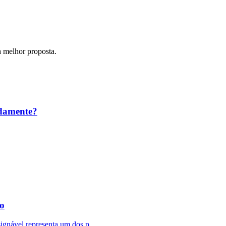
a melhor proposta.
adamente?
o
nável representa um dos p...