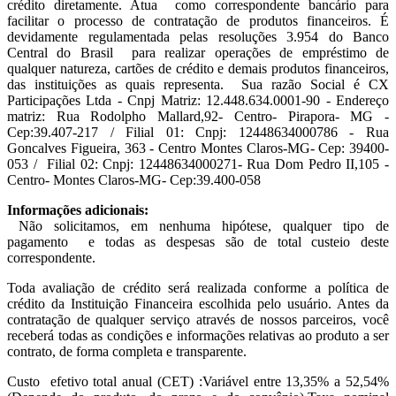
crédito diretamente. Atua como correspondente bancário para
facilitar o processo de contratação de produtos financeiros. É
devidamente regulamentada pelas resoluções 3.954 do Banco
Central do Brasil para realizar operações de empréstimo de
qualquer natureza, cartões de crédito e demais produtos financeiros,
das instituições as quais representa. Sua razão Social é CX
Participações Ltda - Cnpj Matriz: 12.448.634.0001-90 - Endereço
matriz: Rua Rodolpho Mallard,92- Centro- Pirapora- MG -
Cep:39.407-217 / Filial 01: Cnpj: 12448634000786 - Rua
Goncalves Figueira, 363 - Centro Montes Claros-MG- Cep: 39400-
053 / Filial 02: Cnpj: 12448634000271- Rua Dom Pedro II,105 -
Centro- Montes Claros-MG- Cep:39.400-058
Informações adicionais:
Não solicitamos, em nenhuma hipótese, qualquer tipo de
pagamento e todas as despesas são de total custeio deste
correspondente.
Toda avaliação de crédito será realizada conforme a política de
crédito da Instituição Financeira escolhida pelo usuário. Antes da
contratação de qualquer serviço através de nossos parceiros, você
receberá todas as condições e informações relativas ao produto a ser
contrato, de forma completa e transparente.
Custo efetivo total anual (CET) :Variável entre 13,35% a 52,54%