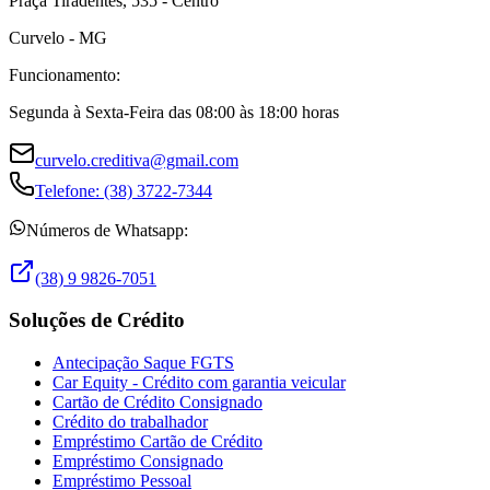
Praça Tiradentes, 535 - Centro
Curvelo - MG
Funcionamento:
Segunda à Sexta-Feira das 08:00 às 18:00 horas
curvelo.creditiva@gmail.com
Telefone:
(38) 3722-7344
Números de Whatsapp:
(38) 9 9826-7051
Soluções de Crédito
Antecipação Saque FGTS
Car Equity - Crédito com garantia veicular
Cartão de Crédito Consignado
Crédito do trabalhador
Empréstimo Cartão de Crédito
Empréstimo Consignado
Empréstimo Pessoal