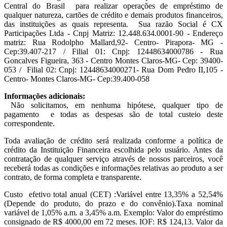
Central do Brasil para realizar operações de empréstimo de
qualquer natureza, cartões de crédito e demais produtos financeiros,
das instituições as quais representa. Sua razão Social é CX
Participações Ltda - Cnpj Matriz: 12.448.634.0001-90 - Endereço
matriz: Rua Rodolpho Mallard,92- Centro- Pirapora- MG -
Cep:39.407-217 / Filial 01: Cnpj: 12448634000786 - Rua
Goncalves Figueira, 363 - Centro Montes Claros-MG- Cep: 39400-
053 / Filial 02: Cnpj: 12448634000271- Rua Dom Pedro II,105 -
Centro- Montes Claros-MG- Cep:39.400-058
Informações adicionais:
Não solicitamos, em nenhuma hipótese, qualquer tipo de
pagamento e todas as despesas são de total custeio deste
correspondente.
Toda avaliação de crédito será realizada conforme a política de
crédito da Instituição Financeira escolhida pelo usuário. Antes da
contratação de qualquer serviço através de nossos parceiros, você
receberá todas as condições e informações relativas ao produto a ser
contrato, de forma completa e transparente.
Custo efetivo total anual (CET) :Variável entre 13,35% a 52,54%
(Depende do produto, do prazo e do convênio).Taxa nominal
variável de 1,05% a.m. a 3,45% a.m. Exemplo: Valor do empréstimo
consignado de R$ 4000,00 em 72 meses. IOF: R$ 124,13. Valor da